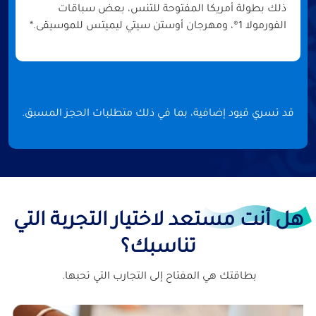
ذلك بطولة أمريكا المفتوحة للتنس، بعض سباقات
الفورمولا 1®، ومهرجان أوستن سيتي ليميتس للموسيقى.*
قد تسري قيود إضافية، بما في ذلك متطلبات الحجز المسبق.
هل أنت مستعد لاختيار التجربة التي
تناسبك؟
بطاقتك هي المفتاح إلى التجارب التي تحبها.