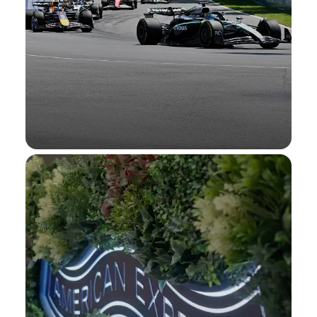
فورمولا 1®
استمتع بتجارب تفاعلية للمشجعين في سباقات
مختارة، تذاكر البيع المُسبق ®Amex Presale
فورمولا 1®
Tickets وأكثر.
اكتشف المزيد