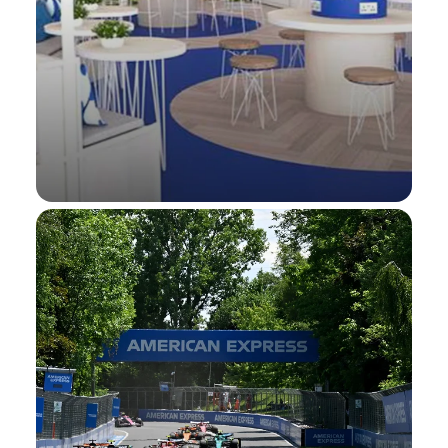
بطولة ويمبلدون
تذاكر البيع المسبق Presale Tickets®، عروض عند
الإنفاق داخل الموقع، وأكثر من ذلك في بطولة
بطولة ويمبلدون
ويمبلدون.