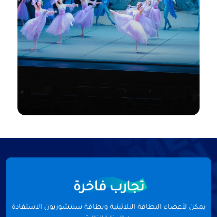
دبي أوبرا
تذاكر البيع المسبق Presale Tickets®، دخول
حصري خلف الكواليس، لقاءات مع فرق العمل،
دبي أوبرا
تجارب فاخرة
وتجارب مصممة لتقرّبك من الفن المفضل
لديك.
يمكن لأعضاء البطاقة البلاتينية وبطاقة سنتشوريون الاستفادة