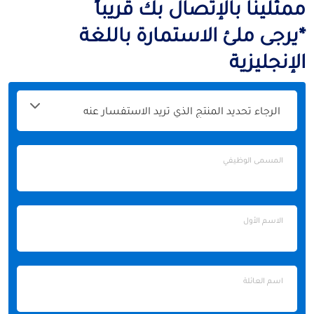
ممثلينا بالإتصال بك قريباً
*يرجى ملئ الاستمارة باللغة
الإنجليزية
الرجاء
تحديد
المنتج
الذي
المسمى
المسمى الوظيفي
تريد
الوظيفي
الاستفسار
عنه
الاسم
الاسم الأول
الأول
اسم
اسم العائلة
العائلة