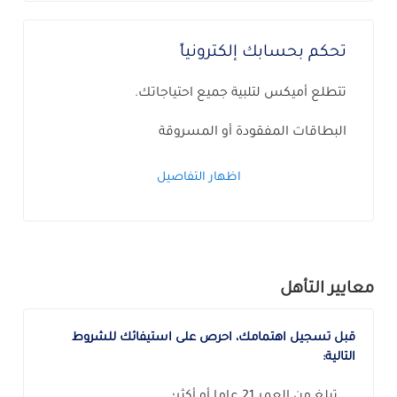
تحكم بحسابك إلكترونياً
تتطلع أميكس لتلبية جميع احتياجاتك.
البطاقات المفقودة أو المسروقة
اظهار التفاصيل
معايير التأهل
قبل تسجيل اهتمامك، احرص على استيفائك للشروط
التالية:
تبلغ من العمر 21 عاما أو أكثر؛